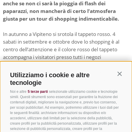
anche se non ci sarà la pioggia di flash dei
paparazzi, non mancherà di certo l’atmosfera
giusta per un tour di shopping indimenticabile.
In autunno a Vipiteno si srotola il tappeto rosso. 4
sabati in settembre e ottobre dove lo shopping è al
centro dell’attenzione e il colore rosso del tappeto
accompagna i visitatori presso tutti i negozi
partecipanti. Il tappeto rosso è segno di ospitalità e
apprezzamento delle aziende di Vipiteno per tutti i
Utilizziamo i cookie e altre
Contin
clienti e visitatori della città col la sua Torre delle
tecnologie
Dodici. E anche l'offerta è allettante: oltre alla moda
Noi e altre
5 terze parti
selezionate utilizziamo cookie e tecnologie
firmata italiana, le scarpe di qualità e la gioielleria di
simili. Questi strumenti sono essenziali per garantire la fruizione dei
pregio, è possibile trovare artigianato tradizionale, i
contenuti digitali, migliorare la navigazione e, previo tuo consenso,
per scopi pubblicitari. Ad esempio, potremmo utilizzare i tuoi dati per
prodotti tipici di qualità Vipitenese e persino qualche
le seguenti finalità: archiviare informazioni su dispositivo e/o
rarità, che non è possibile trovare da nessun'altra
accedervi, utilizzare dati limitati per la selezione della pubblicità,
creare profili per la pubblicità personalizzata, utilizzare profili per la
parte. Il centro storico della città con i suoi bovindi
selezione di pubblicità personalizzata, creare profili per la