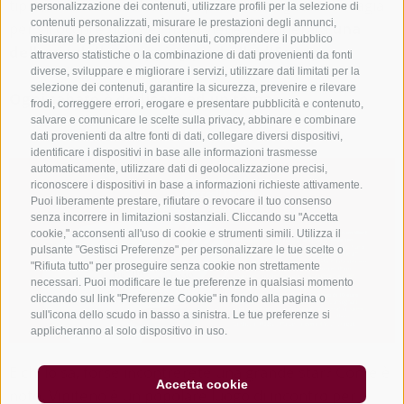
tipici, le facciate colorate e i portici accoglienti è magia
personalizzazione dei contenuti, utilizzare profili per la selezione di
contenuti personalizzati, misurare le prestazioni degli annunci,
per gli occhi e non per nulla viene considerata
una
misurare le prestazioni dei contenuti, comprendere il pubblico
delle vie dello shopping più belle d'Europa
.
attraverso statistiche o la combinazione di dati provenienti da fonti
diverse, sviluppare e migliorare i servizi, utilizzare dati limitati per la
selezione dei contenuti, garantire la sicurezza, prevenire e rilevare
Ogni sabato è dedicato ad un tema.
frodi, correggere errori, erogare e presentare pubblicità e contenuto,
salvare e comunicare le scelte sulla privacy, abbinare e combinare
dati provenienti da altre fonti di dati, collegare diversi dispositivi,
identificare i dispositivi in base alle informazioni trasmesse
automaticamente, utilizzare dati di geolocalizzazione precisi,
riconoscere i dispositivi in base a informazioni richieste attivamente.
Puoi liberamente prestare, rifiutare o revocare il tuo consenso
senza incorrere in limitazioni sostanziali. Cliccando su "Accetta
cookie," acconsenti all'uso di cookie e strumenti simili. Utilizza il
pulsante "Gestisci Preferenze" per personalizzare le tue scelte o
"Rifiuta tutto" per proseguire senza cookie non strettamente
necessari. Puoi modificare le tue preferenze in qualsiasi momento
cliccando sul link "Preferenze Cookie" in fondo alla pagina o
sull'icona dello scudo in basso a sinistra. Le tue preferenze si
applicheranno al solo dispositivo in uso.
E chi lo sa, forse incontrerete una grande star? Come è
Accetta cookie
noto, Vipiteno è un popolare luogo di incontro per