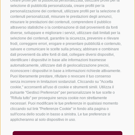
creare profili per la pubblicità personalizzata, utilizzare profili per la
selezione di pubblicità personalizzata, creare profili per la
personalizzazione dei contenuti, utilizzare profili per la selezione di
contenuti personalizzati, misurare le prestazioni degli annunci,
misurare le prestazioni dei contenuti, comprendere il pubblico
attraverso statistiche o la combinazione di dati provenienti da fonti
diverse, sviluppare e migliorare i servizi, utilizzare dati limitati per la
selezione dei contenuti, garantire la sicurezza, prevenire e rilevare
frodi, correggere errori, erogare e presentare pubblicità e contenuto,
salvare e comunicare le scelte sulla privacy, abbinare e combinare
CONTATTACI
dati provenienti da altre fonti di dati, collegare diversi dispositivi,
identificare i dispositivi in base alle informazioni trasmesse
automaticamente, utilizzare dati di geolocalizzazione precisi,
+39 0472 765325
riconoscere i dispositivi in base a informazioni richieste attivamente.
info@vipiteno.com
Puoi liberamente prestare, rifiutare o revocare il tuo consenso
senza incorrere in limitazioni sostanziali. Cliccando su "Accetta
cookie," acconsenti all'uso di cookie e strumenti simili. Utilizza il
pulsante "Gestisci Preferenze" per personalizzare le tue scelte o
"Rifiuta tutto" per proseguire senza cookie non strettamente
NEWSLETTER
necessari. Puoi modificare le tue preferenze in qualsiasi momento
cliccando sul link "Preferenze Cookie" in fondo alla pagina o
Rimani aggiornato sulle nostre offerte
sull'icona dello scudo in basso a sinistra. Le tue preferenze si
applicheranno al solo dispositivo in uso.