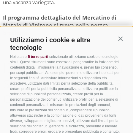
una vacanza variegata.
Il programma dettagliato del Mercatino di
Natale di Vipiteno si trova nella nostra
brochure
!
Utilizziamo i cookie e altre
Contin
tecnologie
Noi e altre
5 terze parti
selezionate utilizziamo cookie e tecnologie
Divertimento sulla
simili. Questi strumenti sono essenziali per garantire la fruizione dei
contenuti digitali, migliorare la navigazione e, previo tuo consenso,
per scopi pubblicitari. Ad esempio, potremmo utilizzare i tuoi dati per
slitta in montagna
le seguenti finalità: archiviare informazioni su dispositivo e/o
accedervi, utilizzare dati limitati per la selezione della pubblicità,
creare profili per la pubblicità personalizzata, utilizzare profili per la
e nelle valli laterali
selezione di pubblicità personalizzata, creare profili per la
personalizzazione dei contenuti, utilizzare profili per la selezione di
contenuti personalizzati, misurare le prestazioni degli annunci,
misurare le prestazioni dei contenuti, comprendere il pubblico
attraverso statistiche o la combinazione di dati provenienti da fonti
diverse, sviluppare e migliorare i servizi, utilizzare dati limitati per la
selezione dei contenuti, garantire la sicurezza, prevenire e rilevare
frodi, correggere errori, erogare e presentare pubblicità e contenuto,