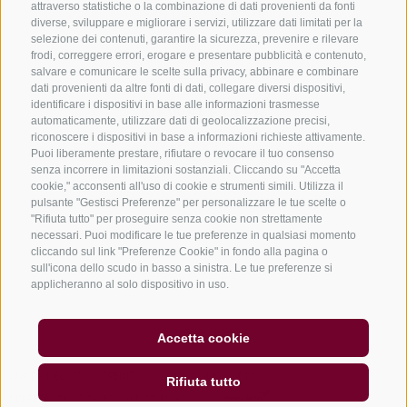
attraverso statistiche o la combinazione di dati provenienti da fonti
+39 0472 765325
diverse, sviluppare e migliorare i servizi, utilizzare dati limitati per la
info@vipiteno.com
selezione dei contenuti, garantire la sicurezza, prevenire e rilevare
frodi, correggere errori, erogare e presentare pubblicità e contenuto,
salvare e comunicare le scelte sulla privacy, abbinare e combinare
dati provenienti da altre fonti di dati, collegare diversi dispositivi,
identificare i dispositivi in base alle informazioni trasmesse
NEWSLETTER
automaticamente, utilizzare dati di geolocalizzazione precisi,
riconoscere i dispositivi in base a informazioni richieste attivamente.
Rimani aggiornato sulle nostre offerte
Puoi liberamente prestare, rifiutare o revocare il tuo consenso
senza incorrere in limitazioni sostanziali. Cliccando su "Accetta
cookie," acconsenti all'uso di cookie e strumenti simili. Utilizza il
pulsante "Gestisci Preferenze" per personalizzare le tue scelte o
"Rifiuta tutto" per proseguire senza cookie non strettamente
necessari. Puoi modificare le tue preferenze in qualsiasi momento
cliccando sul link "Preferenze Cookie" in fondo alla pagina o
sull'icona dello scudo in basso a sinistra. Le tue preferenze si
Registrati
applicheranno al solo dispositivo in uso.
Accetta cookie
MAPPA DEL SITO
CREDITS
COOKIE POLICY
PRIVACY
Rifiuta tutto
PREFERENZE COOKIES
UID IT01518560212