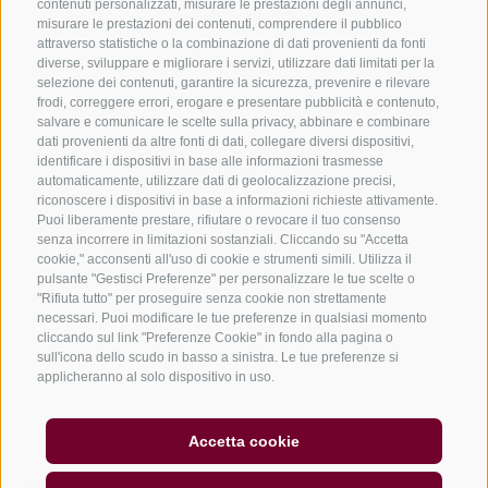
CONTATTACI
contenuti personalizzati, misurare le prestazioni degli annunci,
misurare le prestazioni dei contenuti, comprendere il pubblico
attraverso statistiche o la combinazione di dati provenienti da fonti
+39 0472 765325
diverse, sviluppare e migliorare i servizi, utilizzare dati limitati per la
info@vipiteno.com
selezione dei contenuti, garantire la sicurezza, prevenire e rilevare
frodi, correggere errori, erogare e presentare pubblicità e contenuto,
salvare e comunicare le scelte sulla privacy, abbinare e combinare
dati provenienti da altre fonti di dati, collegare diversi dispositivi,
identificare i dispositivi in base alle informazioni trasmesse
NEWSLETTER
automaticamente, utilizzare dati di geolocalizzazione precisi,
riconoscere i dispositivi in base a informazioni richieste attivamente.
Rimani aggiornato sulle nostre offerte
Puoi liberamente prestare, rifiutare o revocare il tuo consenso
senza incorrere in limitazioni sostanziali. Cliccando su "Accetta
cookie," acconsenti all'uso di cookie e strumenti simili. Utilizza il
pulsante "Gestisci Preferenze" per personalizzare le tue scelte o
"Rifiuta tutto" per proseguire senza cookie non strettamente
necessari. Puoi modificare le tue preferenze in qualsiasi momento
cliccando sul link "Preferenze Cookie" in fondo alla pagina o
sull'icona dello scudo in basso a sinistra. Le tue preferenze si
Registrati
applicheranno al solo dispositivo in uso.
Accetta cookie
MAPPA DEL SITO
CREDITS
COOKIE POLICY
PRIVACY