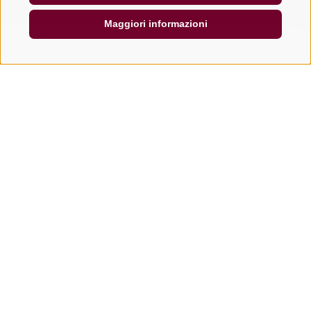
Maggiori informazioni
CONTATTACI
+39 0472 765325
info@vipiteno.com
NEWSLETTER
Rimani aggiornato sulle nostre offerte