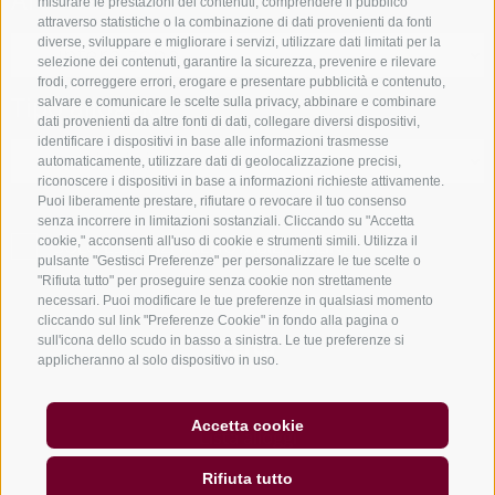
Area vacanze
misurare le prestazioni dei contenuti, comprendere il pubblico
attraverso statistiche o la combinazione di dati provenienti da fonti
diverse, sviluppare e migliorare i servizi, utilizzare dati limitati per la
selezione dei contenuti, garantire la sicurezza, prevenire e rilevare
frodi, correggere errori, erogare e presentare pubblicità e contenuto,
Tipo alloggio
salvare e comunicare le scelte sulla privacy, abbinare e combinare
dati provenienti da altre fonti di dati, collegare diversi dispositivi,
identificare i dispositivi in base alle informazioni trasmesse
automaticamente, utilizzare dati di geolocalizzazione precisi,
riconoscere i dispositivi in base a informazioni richieste attivamente.
Puoi liberamente prestare, rifiutare o revocare il tuo consenso
senza incorrere in limitazioni sostanziali. Cliccando su "Accetta
cookie," acconsenti all'uso di cookie e strumenti simili. Utilizza il
SOLO ESERCIZI PRENOTABILI ONLINE
pulsante "Gestisci Preferenze" per personalizzare le tue scelte o
"Rifiuta tutto" per proseguire senza cookie non strettamente
necessari. Puoi modificare le tue preferenze in qualsiasi momento
cliccando sul link "Preferenze Cookie" in fondo alla pagina o
sull'icona dello scudo in basso a sinistra. Le tue preferenze si
Cerca
applicheranno al solo dispositivo in uso.
Accetta cookie
Lista alloggi
Rifiuta tutto