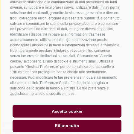
attraverso statistiche o la combinazione di dati provenienti da fonti
+39 0472 765325
diverse, sviluppare e migliorare i servizi, utilizzare dati limitati per la
info@vipiteno.com
selezione dei contenuti, garantire la sicurezza, prevenire e rilevare
frodi, correggere errori, erogare e presentare pubblicità e contenuto,
salvare e comunicare le scelte sulla privacy, abbinare e combinare
dati provenienti da altre fonti di dati, collegare diversi dispositivi,
identificare i dispositivi in base alle informazioni trasmesse
NEWSLETTER
automaticamente, utilizzare dati di geolocalizzazione precisi,
riconoscere i dispositivi in base a informazioni richieste attivamente.
Rimani aggiornato sulle nostre offerte
Puoi liberamente prestare, rifiutare o revocare il tuo consenso
senza incorrere in limitazioni sostanziali. Cliccando su "Accetta
cookie," acconsenti all'uso di cookie e strumenti simili. Utilizza il
pulsante "Gestisci Preferenze" per personalizzare le tue scelte o
"Rifiuta tutto" per proseguire senza cookie non strettamente
necessari. Puoi modificare le tue preferenze in qualsiasi momento
cliccando sul link "Preferenze Cookie" in fondo alla pagina o
sull'icona dello scudo in basso a sinistra. Le tue preferenze si
Registrati
applicheranno al solo dispositivo in uso.
Accetta cookie
MAPPA DEL SITO
CREDITS
COOKIE POLICY
PRIVACY
Rifiuta tutto
PREFERENZE COOKIES
UID IT01518560212