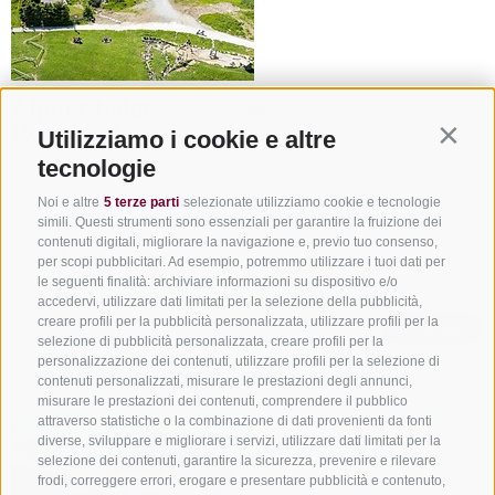
Alpin Chalet
Aggiungi alla lista da stampare
Rosskopf
Utilizziamo i cookie e altre
Contin
tecnologie
Vedi su mappa
Noi e altre
5 terze parti
selezionate utilizziamo cookie e tecnologie
Monte Cavallo - 39049 Vipiteno
simili. Questi strumenti sono essenziali per garantire la fruizione dei
+39 0472 765364
contenuti digitali, migliorare la navigazione e, previo tuo consenso,
info@alpinchalet-rosskopf.it
per scopi pubblicitari. Ad esempio, potremmo utilizzare i tuoi dati per
www.alpinchalet-rosskopf.it
le seguenti finalità: archiviare informazioni su dispositivo e/o
accedervi, utilizzare dati limitati per la selezione della pubblicità,
creare profili per la pubblicità personalizzata, utilizzare profili per la
Dettagli
selezione di pubblicità personalizzata, creare profili per la
personalizzazione dei contenuti, utilizzare profili per la selezione di
contenuti personalizzati, misurare le prestazioni degli annunci,
misurare le prestazioni dei contenuti, comprendere il pubblico
attraverso statistiche o la combinazione di dati provenienti da fonti
diverse, sviluppare e migliorare i servizi, utilizzare dati limitati per la
selezione dei contenuti, garantire la sicurezza, prevenire e rilevare
frodi, correggere errori, erogare e presentare pubblicità e contenuto,