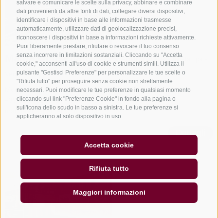
salvare e comunicare le scelte sulla privacy, abbinare e combinare
dati provenienti da altre fonti di dati, collegare diversi dispositivi,
identificare i dispositivi in base alle informazioni trasmesse
automaticamente, utilizzare dati di geolocalizzazione precisi,
riconoscere i dispositivi in base a informazioni richieste attivamente.
Puoi liberamente prestare, rifiutare o revocare il tuo consenso
senza incorrere in limitazioni sostanziali. Cliccando su "Accetta
Malga Ochsenalm
Aggiungi alla lista da stampare
cookie," acconsenti all'uso di cookie e strumenti simili. Utilizza il
pulsante "Gestisci Preferenze" per personalizzare le tue scelte o
Vedi su mappa
"Rifiuta tutto" per proseguire senza cookie non strettamente
Monte Cavallo - 39040 Telves
necessari. Puoi modificare le tue preferenze in qualsiasi momento
cliccando sul link "Preferenze Cookie" in fondo alla pagina o
+39 338 8710599
sull'icona dello scudo in basso a sinistra. Le tue preferenze si
magdalenasparber@gmail.com
applicheranno al solo dispositivo in uso.
Dettagli
Accetta cookie
Rifiuta tutto
Maggiori informazioni