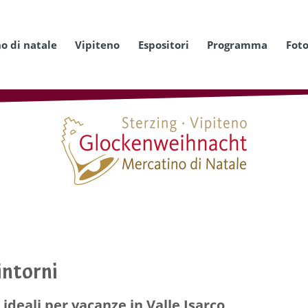
o di natale
Vipiteno
Espositori
Programma
Fot
intorni
 ideali per vacanze in Valle Isarco