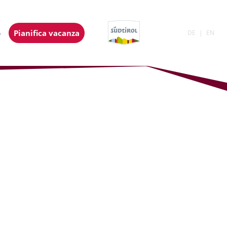
o
Pianifica vacanza
DE
EN