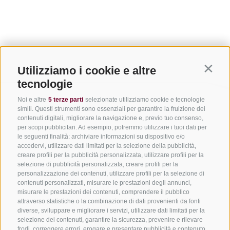
Utilizziamo i cookie e altre
Contin
tecnologie
Noi e altre
5 terze parti
selezionate utilizziamo cookie e tecnologie
simili. Questi strumenti sono essenziali per garantire la fruizione dei
contenuti digitali, migliorare la navigazione e, previo tuo consenso,
per scopi pubblicitari. Ad esempio, potremmo utilizzare i tuoi dati per
le seguenti finalità: archiviare informazioni su dispositivo e/o
accedervi, utilizzare dati limitati per la selezione della pubblicità,
creare profili per la pubblicità personalizzata, utilizzare profili per la
selezione di pubblicità personalizzata, creare profili per la
personalizzazione dei contenuti, utilizzare profili per la selezione di
CONTATTACI
contenuti personalizzati, misurare le prestazioni degli annunci,
misurare le prestazioni dei contenuti, comprendere il pubblico
attraverso statistiche o la combinazione di dati provenienti da fonti
+39 0472 765325
diverse, sviluppare e migliorare i servizi, utilizzare dati limitati per la
info@vipiteno.com
selezione dei contenuti, garantire la sicurezza, prevenire e rilevare
frodi, correggere errori, erogare e presentare pubblicità e contenuto,